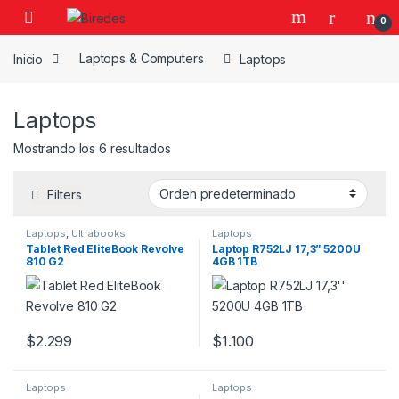
Skip to navigation
Skip to content
0
Inicio
Laptops & Computers
Laptops
Laptops
Mostrando los 6 resultados
Filters
Laptops
,
Ultrabooks
Laptops
Tablet Red EliteBook Revolve
Laptop R752LJ 17,3” 5200U
810 G2
4GB 1TB
$
2.299
$
1.100
Laptops
Laptops