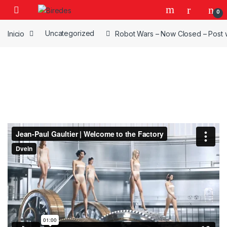
Skip to navigation
Skip to content
0
Inicio
Uncategorized
Robot Wars – Now Closed – Post 