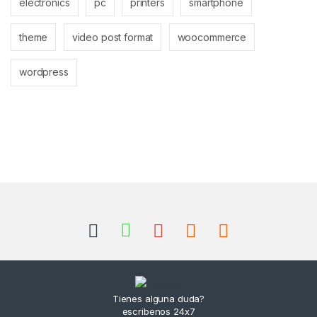
electronics
pc
printers
smartphone
theme
video post format
woocommerce
wordpress
Brands Carousel
Tienes alguna duda?
escribenos 24x7