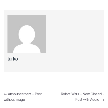
turko
Navegación de entradas
←
Announcement – Post
Robot Wars – Now Closed –
without Image
Post with Audio
→